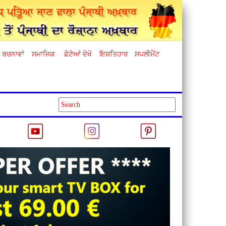
ਰਚਨਾਵਾਂ
ਸਮਾਜਿਕ
ਫ਼ੋਟੋਆਂ ਦੇਖੋ
ਇਸ਼ਤਿਹਾਰ
ਸਪਲੀਮੈਂਟ