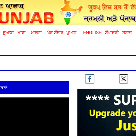
ਦੁਆਬਾ
ਮਾਝਾ
ਮਾਲਵਾ
ਖੇਡ ਸੰਸਾਰ
ਪੁਆਧ
ENGLISH
ਸੰਪਾਦਕੀ
ਸਟਾਫ਼
ਬਰਾਂ