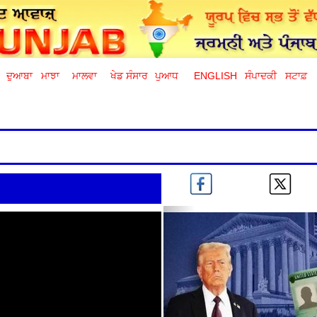
ਦੁਆਬਾ
ਮਾਝਾ
ਮਾਲਵਾ
ਖੇਡ ਸੰਸਾਰ
ਪੁਆਧ
ENGLISH
ਸੰਪਾਦਕੀ
ਸਟਾਫ਼
Previous