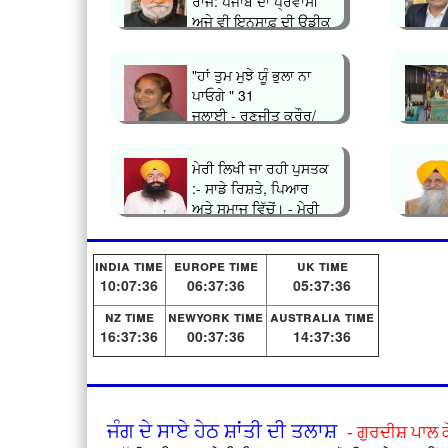
ਰਾਜ: ਪੰਜਾਬ ਦਾ ਪ੍ਰਵਾਸੀ
ਅਜੇ ਵੀ ਇਨਸਾਫ਼ ਦੀ ਉਡੀਕ
ਕਿਉਂ...
"ਹਾਂ ਤੁਮ ਮੁਝੇ ਯੂੰ ਭੁਲਾ ਨਾ
ਪਾਓਗੇ " 31
ਜੁਲਾਈ - ਰਣਜੀਤ ਕ੍ਰੌਰ/
ਗੁੱਡੀ ਤਰਨ ਤਾ�...
ਮੇਰੀ ਲਿਖੀ ਜਾ ਰਹੀ ਪੁਸਤਕ
:- ਸਾਡੇ ਰਿਸ਼ਤੇ, ਪਿਆਰ
ਅਤੇ ਸਮਾਜ ਵਿੱਚੋਂ। - ਮੇਰੀ
ਜਿੰ�...
india time
europe time
uk time
10:07:36
06:37:36
05:37:36
nz time
newyork time
australia time
16:37:36
00:37:36
14:37:36
ਜੰਗ ਦੇ ਸਾਏ ਹੇਠ ਸ਼ਾਂਤੀ ਦੀ ਤਲਾਸ਼
- ਗੁਰਦੀਸ਼ ਪਾਲ 