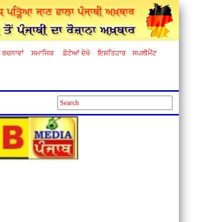
ਰਚਨਾਵਾਂ
ਸਮਾਜਿਕ
ਫ਼ੋਟੋਆਂ ਦੇਖੋ
ਇਸ਼ਤਿਹਾਰ
ਸਪਲੀਮੈਂਟ