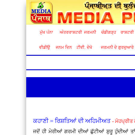
ਮੁੱਖ ਪੰਨਾ
ਅੰਤਰਰਾਸ਼ਟਰੀ
ਜਰਮਨੀ
ਚੰਡੀਗੜ੍ਹ
ਰਾਸ਼ਟਰੀ
ਵੀਡੀਉ
ਜਨਮ ਦਿਨ
ਟੀਵੀ. ਦੇਖੋ
ਜਰਮਨੀ ਦੇ ਗੁਰਦੁਆਰੇ
ਕਹਾਣੀ = ਰਿਸ਼ਤਿਆਂ ਦੀ ਅਹਿਮੀਅਤ
- ਮੋਹਪ੍ਰੀਤ 
ਜਦੋਂ ਹੀ ਮੇਰੀਆਂ ਗਰਮੀ ਦੀਆਂ ਛੁੱਟੀਆਂ ਸ਼ੁਰੂ ਹੁੰਦੀਆਂ ਤਾ