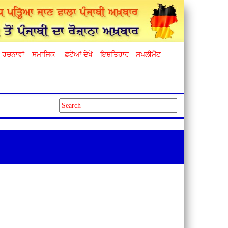
ਰਚਨਾਵਾਂ
ਸਮਾਜਿਕ
ਫ਼ੋਟੋਆਂ ਦੇਖੋ
ਇਸ਼ਤਿਹਾਰ
ਸਪਲੀਮੈਂਟ