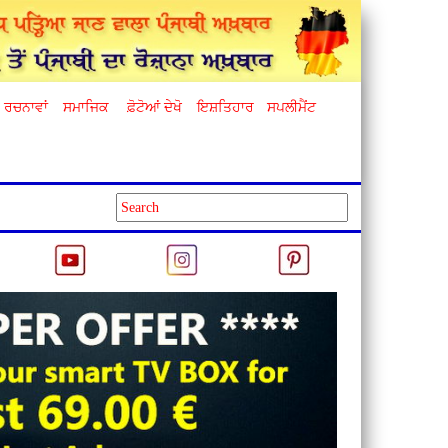
ਰਚਨਾਵਾਂ
ਸਮਾਜਿਕ
ਫ਼ੋਟੋਆਂ ਦੇਖੋ
ਇਸ਼ਤਿਹਾਰ
ਸਪਲੀਮੈਂਟ