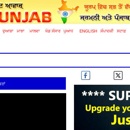
ਦੁਆਬਾ
ਮਾਝਾ
ਮਾਲਵਾ
ਖੇਡ ਸੰਸਾਰ
ਪੁਆਧ
ENGLISH
ਸੰਪਾਦਕੀ
ਸਟਾਫ਼
ਰਾਂ