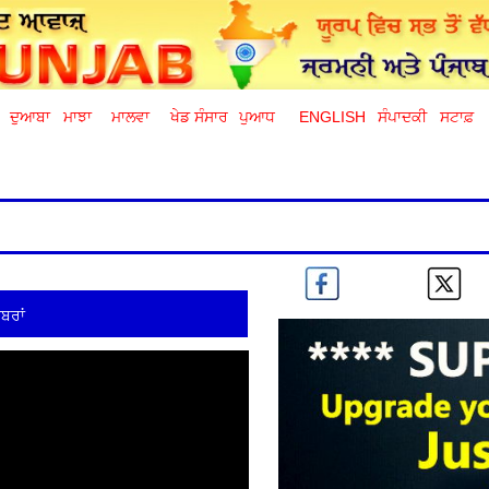
ਦੁਆਬਾ
ਮਾਝਾ
ਮਾਲਵਾ
ਖੇਡ ਸੰਸਾਰ
ਪੁਆਧ
ENGLISH
ਸੰਪਾਦਕੀ
ਸਟਾਫ਼
ਬਰਾਂ