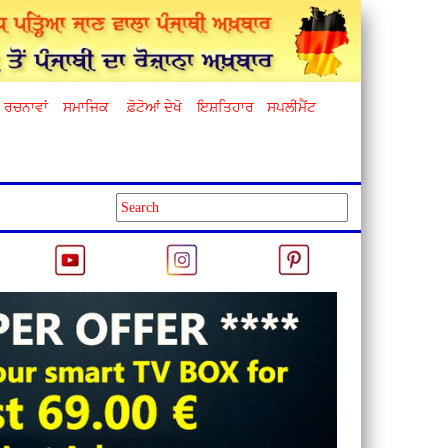
ਰਚਨਾਵਾਂ
ਸਮਾਜਿਕ
ਫ਼ੋਟੋਆਂ ਦੇਖੋ
ਇਸ਼ਤਿਹਾਰ
ਸਪਲੀਮੈਂਟ